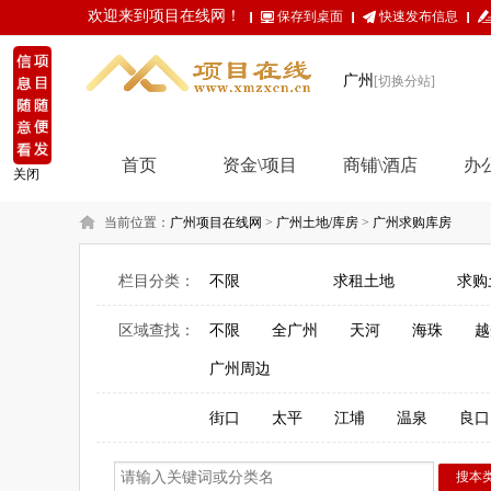
欢迎来到项目在线网！
保存到桌面
快速发布信息
广州
[切换分站]
首页
资金\项目
商铺\酒店
办
关闭
当前位置：
广州项目在线网
>
广州土地/库房
>
广州求购库房
栏目分类：
不限
求租土地
求购
区域查找：
不限
全广州
天河
海珠
越
广州周边
街口
太平
江埔
温泉
良口