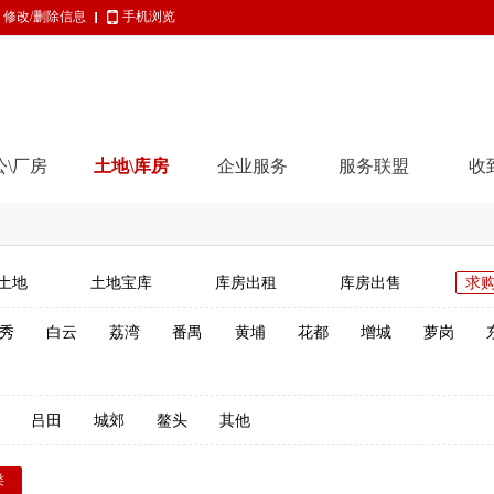
修改/删除信息
手机浏览
公\厂房
土地\库房
企业服务
服务联盟
收
土地
土地宝库
库房出租
库房出售
求
秀
白云
荔湾
番禺
黄埔
花都
增城
萝岗
吕田
城郊
鳌头
其他