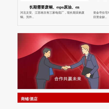
、en
住宅地产带资代建
专
期采购废
资金寻住宅地产项目性质：国企带资代建要求：1.项
☕大家好！
目资金缺...
资源。本...
商铺/酒店