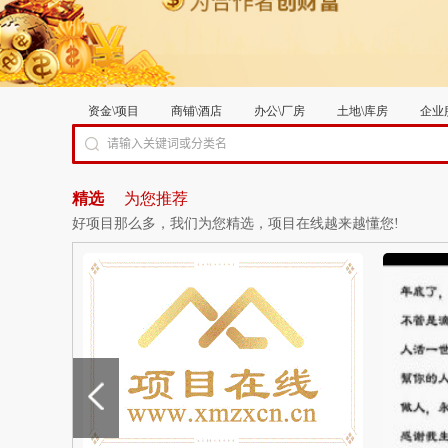
资金\项目
商铺\酒店
办公\厂房
土地\库房
企业
精选
为您推荐
好项目那么多，我们为您精选，项目在线越来越懂您!