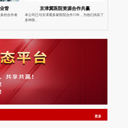
赢
专业为各大中企业提供物业管
大
为他们供应了
我们公司是专门为住宅、‌写字楼、‌商场等物业提供
北京大型餐
管...
堂、美...
更多