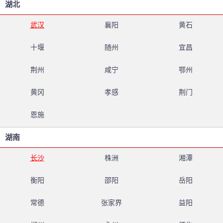
湖北
武汉
襄阳
黄石
十堰
随州
宜昌
荆州
咸宁
鄂州
黄冈
孝感
荆门
恩施
湖南
长沙
株洲
湘潭
衡阳
邵阳
岳阳
常德
张家界
益阳