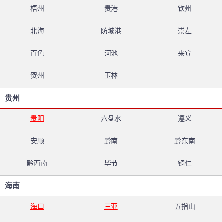
梧州
贵港
钦州
北海
防城港
崇左
百色
河池
来宾
贺州
玉林
贵州
贵阳
六盘水
遵义
安顺
黔南
黔东南
黔西南
毕节
铜仁
海南
海口
三亚
五指山