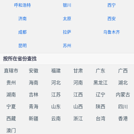
呼和浩特
银川
西宁
济南
太原
西安
成都
拉萨
乌鲁木齐
昆明
苏州
按所在省份查找
直辖市
安徽
福建
甘肃
广东
广西
贵州
海南
河北
河南
黑龙江
湖北
湖南
吉林
江苏
江西
辽宁
内蒙古
宁夏
青海
山东
山西
陕西
四川
西藏
新疆
云南
浙江
台湾
香港
澳门