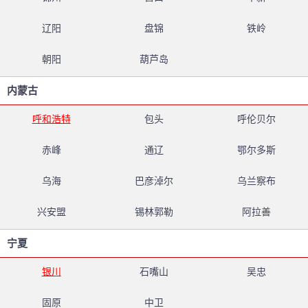
辽阳
盘锦
铁岭
朝阳
葫芦岛
内蒙古
呼和浩特
包头
呼伦贝尔
赤峰
通辽
鄂尔多斯
乌海
巴彦淖尔
乌兰察布
兴安盟
锡林郭勒
阿拉善
宁夏
银川
石嘴山
吴忠
固原
中卫