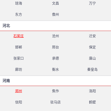
琼海
文昌
万宁
东方
儋州
河北
石家庄
沧州
迁安
邯郸
邢台
保定
张家口
承德
唐山
廊坊
衡水
秦皇岛
河南
郑州
焦作
洛阳
信阳
驻马店
鹤壁