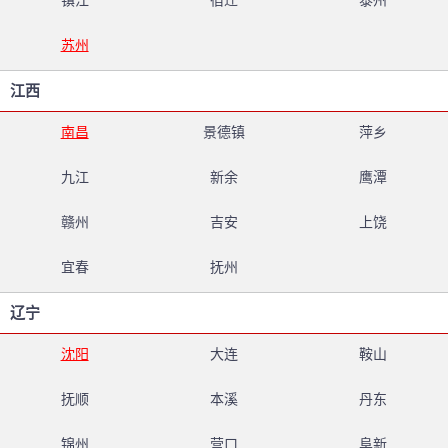
镇江
宿迁
泰州
苏州
江西
南昌
景德镇
萍乡
九江
新余
鹰潭
赣州
吉安
上饶
宜春
抚州
辽宁
沈阳
大连
鞍山
抚顺
本溪
丹东
锦州
营口
阜新