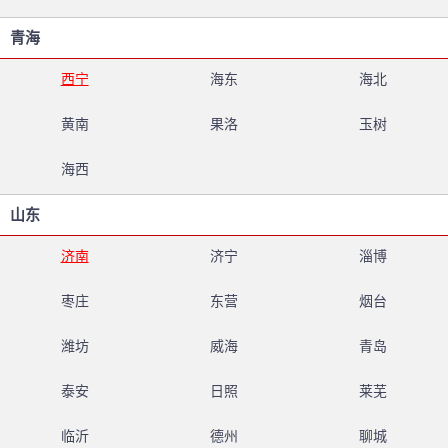
青海
西宁
海东
海北
黄南
果洛
玉树
海西
山东
济南
济宁
淄博
枣庄
东营
烟台
潍坊
威海
青岛
泰安
日照
莱芜
临沂
德州
聊城