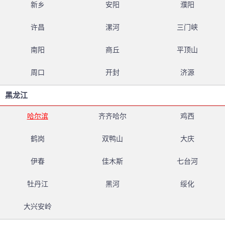
新乡
安阳
濮阳
许昌
漯河
三门峡
南阳
商丘
平顶山
周口
开封
济源
黑龙江
哈尔滨
齐齐哈尔
鸡西
鹤岗
双鸭山
大庆
伊春
佳木斯
七台河
牡丹江
黑河
绥化
大兴安岭