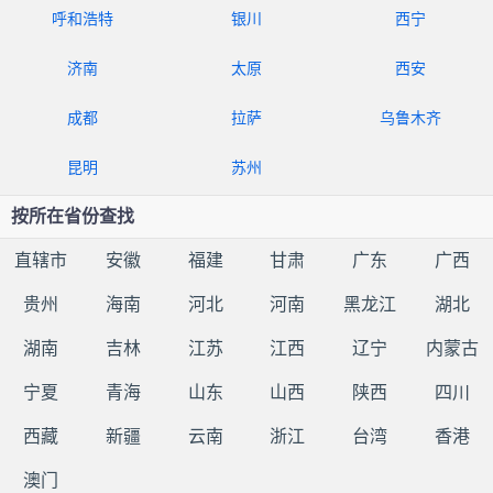
呼和浩特
银川
西宁
济南
太原
西安
成都
拉萨
乌鲁木齐
昆明
苏州
按所在省份查找
直辖市
安徽
福建
甘肃
广东
广西
贵州
海南
河北
河南
黑龙江
湖北
湖南
吉林
江苏
江西
辽宁
内蒙古
宁夏
青海
山东
山西
陕西
四川
西藏
新疆
云南
浙江
台湾
香港
澳门