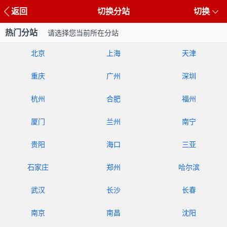
返回
切换分站
切换
热门分站
请选择您当前所在分站
北京
上海
天津
重庆
广州
深圳
杭州
合肥
福州
厦门
兰州
南宁
贵阳
海口
三亚
石家庄
郑州
哈尔滨
武汉
长沙
长春
南京
南昌
沈阳