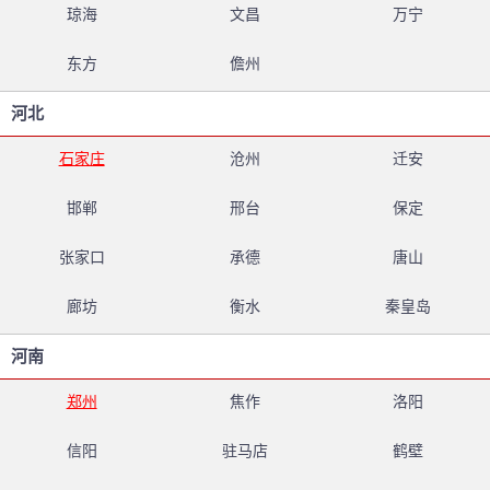
琼海
文昌
万宁
东方
儋州
河北
石家庄
沧州
迁安
邯郸
邢台
保定
张家口
承德
唐山
廊坊
衡水
秦皇岛
河南
郑州
焦作
洛阳
信阳
驻马店
鹤壁