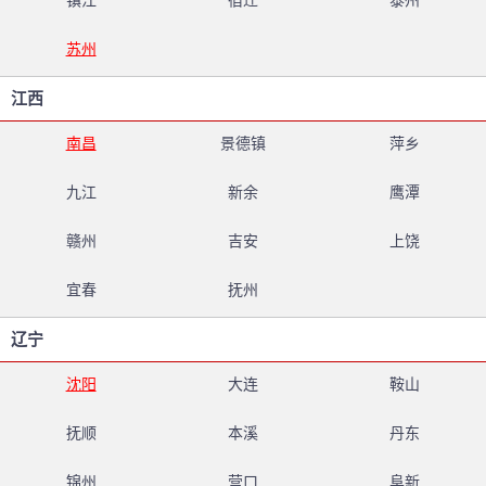
镇江
宿迁
泰州
苏州
江西
南昌
景德镇
萍乡
九江
新余
鹰潭
赣州
吉安
上饶
宜春
抚州
辽宁
沈阳
大连
鞍山
抚顺
本溪
丹东
锦州
营口
阜新