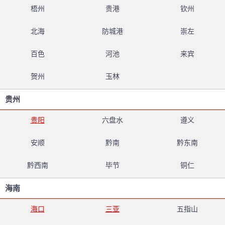
梧州
贵港
钦州
北海
防城港
崇左
百色
河池
来宾
贺州
玉林
贵州
贵阳
六盘水
遵义
安顺
黔南
黔东南
黔西南
毕节
铜仁
海南
海口
三亚
五指山