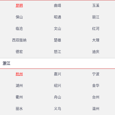
昆明
曲靖
玉溪
保山
昭通
丽江
临沧
文山
红河
西双版纳
楚雄
大理
德宏
怒江
迪庆
浙江
杭州
嘉兴
宁波
湖州
绍兴
金华
衢州
舟山
台州
丽水
义乌
温州