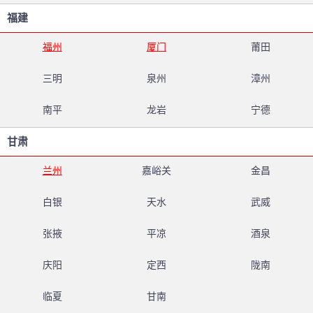
福建
福州
厦门
莆田
三明
泉州
漳州
南平
龙岩
宁德
甘肃
兰州
嘉峪关
金昌
白银
天水
武威
张掖
平凉
酒泉
庆阳
定西
陇南
临夏
甘南