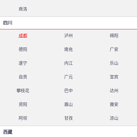
商洛
四川
成都
泸州
绵阳
德阳
南充
广安
遂宁
内江
乐山
自贡
广元
宜宾
攀枝花
巴中
达州
资阳
眉山
雅安
阿坝
甘孜
凉山
西藏