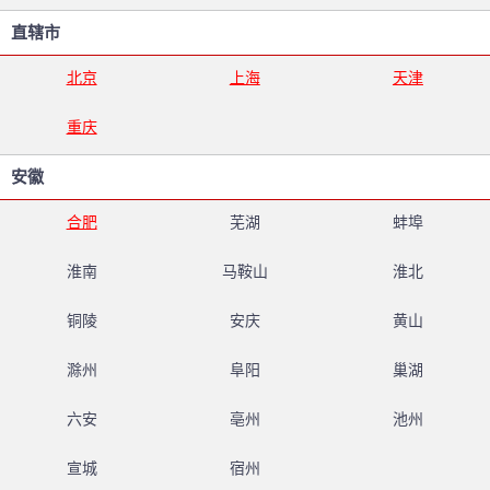
直辖市
北京
上海
天津
重庆
安徽
合肥
芜湖
蚌埠
淮南
马鞍山
淮北
铜陵
安庆
黄山
滁州
阜阳
巢湖
六安
亳州
池州
宣城
宿州