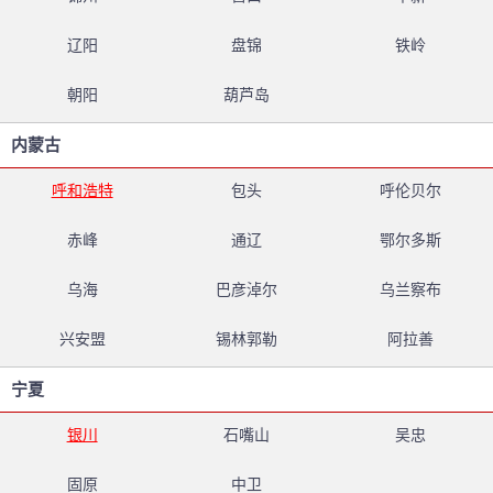
辽阳
盘锦
铁岭
朝阳
葫芦岛
内蒙古
呼和浩特
包头
呼伦贝尔
赤峰
通辽
鄂尔多斯
乌海
巴彦淖尔
乌兰察布
兴安盟
锡林郭勒
阿拉善
宁夏
银川
石嘴山
吴忠
固原
中卫