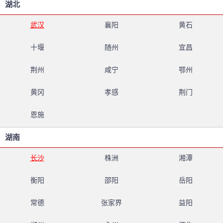
湖北
武汉
襄阳
黄石
十堰
随州
宜昌
荆州
咸宁
鄂州
黄冈
孝感
荆门
恩施
湖南
长沙
株洲
湘潭
衡阳
邵阳
岳阳
常德
张家界
益阳