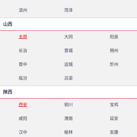
滨州
菏泽
山西
太原
大同
阳泉
长治
晋城
朔州
晋中
运城
忻州
临汾
吕梁
陕西
西安
铜川
宝鸡
咸阳
渭南
延安
汉中
榆林
安康