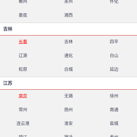
郴州
永州
怀化
娄底
湘西
吉林
长春
吉林
四平
辽源
通化
白山
松原
白城
延边
江苏
南京
无锡
徐州
常州
扬州
南通
连云港
淮安
盐城