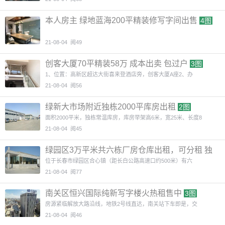
本人房主 绿地蓝海200平精装修写字间出售
4图
21-08-04
阅49
创客大厦70平精装58万 成本出卖 包过户
3图
1、位置：高新区超达大街喜来登酒店旁，创客大厦A座2、办
21-08-04
阅56
绿新大市场附近独栋2000平库房出租
2图
面积2000平米，独栋常温库房，库房举架高6米，宽25米、长度8
21-08-04
阅45
绿园区3万平米共六栋厂房仓库出租，可分租 独
门独院
3图
位于长春市绿园区合心镇（距长白公路高速口约500米）有六
21-08-04
阅77
南关区恒兴国际纯新写字楼火热租售中
3图
房源紧临解放大路沿线，地铁2号线直达，南关站下车即是，交
21-08-04
阅46