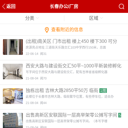
返回
长春办公/厂房
分类
区域
查看附近的信息
(出租)南关区 门市出租 楼上450 楼下300 可分
租
3图
房源亮点地址:三道街天乐路交汇103中学西行150米，总面
22-06-14
阅31
西安大路与建设街交汇50平~1000平新装修孵化
器写字间出租
6图
写字间位于西安大路与建设街交汇，配有吉林省省级孵化器
21-08-04
阅70
独栋出租 吉林大路2850平50万 临街
1图
此楼位于长春市吉林大路，临街繁华位置，有些停车位，适合办
21-08-04
阅44
出售高新区安联国际一层高举架零公摊写字间
5
图
出售高新区安联国际一层高举架零公摊写字间。（本写字楼
21-08-04
阅68