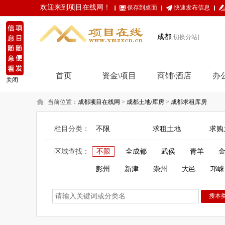
欢迎来到项目在线网！
保存到桌面
快速发布信息
成都
[切换分站]
首页
资金\项目
商铺\酒店
办
关闭
当前位置：
成都项目在线网
>
成都土地/库房
>
成都求租库房
栏目分类：
不限
求租土地
求购
区域查找：
不限
全成都
武侯
青羊
彭州
新津
崇州
大邑
邛崃