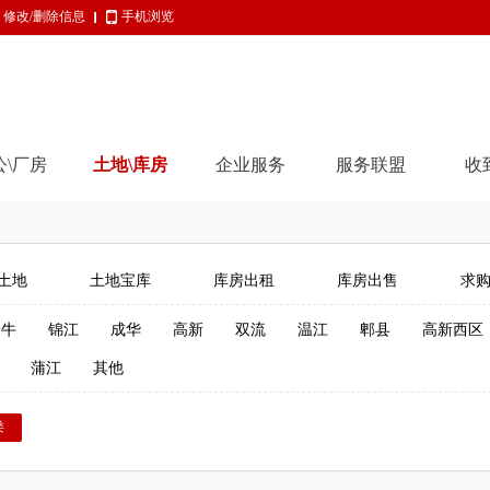
修改/删除信息
手机浏览
公\厂房
土地\库房
企业服务
服务联盟
收
土地
土地宝库
库房出租
库房出售
求
金牛
锦江
成华
高新
双流
温江
郫县
高新西区
蒲江
其他