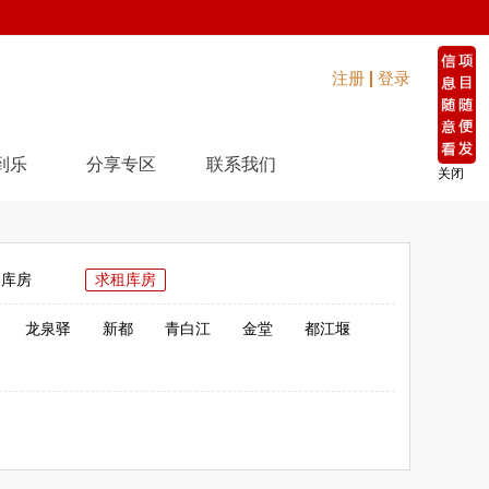
注册
登录
到乐
分享专区
联系我们
关闭
购库房
求租库房
龙泉驿
新都
青白江
金堂
都江堰