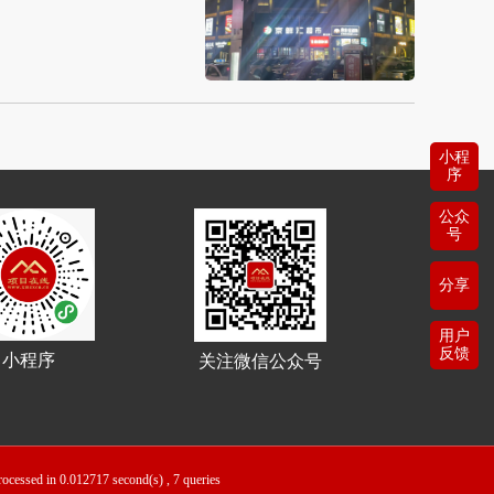
小程
序
公众
号
分享
用户
反馈
小程序
关注微信公众号
rocessed in 0.012717 second(s) , 7 queries