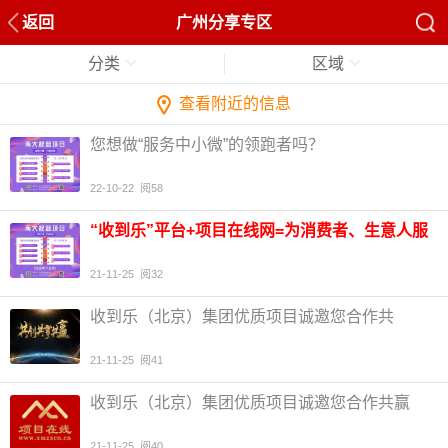
返回
广州分享专区
分类
区域
查看附近的信息
您想做“服务中小微”的领跑者吗？
https://mp.weixin.qq.com/s/S_-lFLD
5图
22-10-22
阅58
“收到乐”平台+项目在线网=为消费者、生意人服
务
3图
21-11-25
阅32
收到乐（北京）集团优质项目诚邀您合作共
赢！
3图
21-11-25
阅41
收到乐（北京）集团优质项目诚邀您合作共赢
21-11-25
阅40