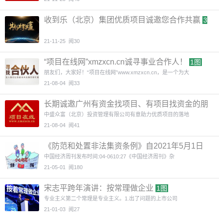
收到乐（北京）集团优质项目诚邀您合作共赢
3
图
21-11-25
阅30
“项目在线网”xmzxcn.cn诚寻事业合作人！
1图
朋友们，大家好！“项目在线网”www.xmzxcn.cn，是一个为大
21-08-04
阅33
长期诚邀广州有资金找项目、有项目找资金的朋
友参与对接活动
中盛众富（北京）投资管理有限公司有意助力优质项目的落地
21-08-04
阅41
《防范和处置非法集资条例》自2021年5月1日
起施行
1图
中国经济周刊发布时间:04-0610:27《中国经济周刊》杂
21-05-01
阅180
宋志平跨年演讲：按常理做企业
1图
专业主义第二个常理是专业主义。1.出了问题的上市公司
21-01-03
阅27