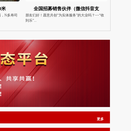
抖音支
收到乐（北京）集团大量招募业务
（出售
吗？~~“收
朋友们好！愿意共创“为实体服务”的大业吗？~~“收
房源亮点5
到乐”...
稳定的租户，
更多