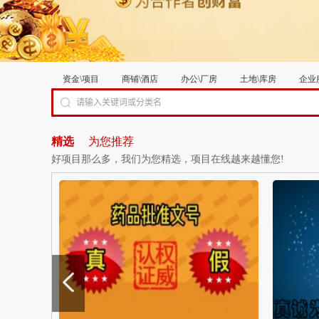
资金\项目
商铺\酒店
办公\厂房
土地\库房
企业
精选
为您推荐
好项目那么多，我们为您精选，项目在线越来越懂您!