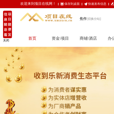
欢迎来到项目在线网！
保存到桌面
快速发布信息
焦作
[切换分站]
首页
资金\项目
商铺\酒店
办
关闭