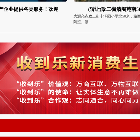
转让)政二街清阁苑南50米
全国招募销售伙伴（微信
二街丰泽园小学北50米，路西，N多寿司
朋友们好！愿意共创“为实体服务”的大业
到乐”...