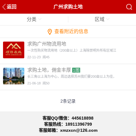
返回
广州求购土地
分类
区域
查看附近的信息
求购广州物流用地
一次性购买物流用地（200亩以上）上海除崇明外所有区域江
22-11-23
阅45
求购土地，佣金丰厚
1图
长三角以上海为中心，周边选择苏州我们要200亩以上为佳，
21-06-18
阅50
2条记录
客服QQ/微信：445618898
客服热线：18911396799
客服邮箱：xmzxcn@126.com